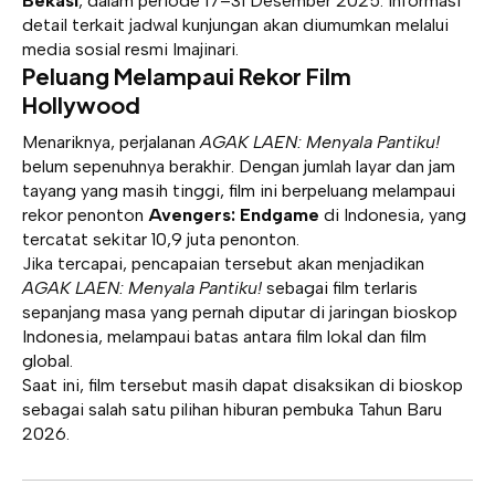
Bekasi
, dalam periode 17–31 Desember 2025. Informasi
detail terkait jadwal kunjungan akan diumumkan melalui
media sosial resmi Imajinari.
Peluang Melampaui Rekor Film
Hollywood
Menariknya, perjalanan
AGAK LAEN: Menyala Pantiku!
belum sepenuhnya berakhir. Dengan jumlah layar dan jam
tayang yang masih tinggi, film ini berpeluang melampaui
rekor penonton
Avengers: Endgame
di Indonesia, yang
tercatat sekitar 10,9 juta penonton.
Jika tercapai, pencapaian tersebut akan menjadikan
AGAK LAEN: Menyala Pantiku!
sebagai film terlaris
sepanjang masa yang pernah diputar di jaringan bioskop
Indonesia, melampaui batas antara film lokal dan film
global.
Saat ini, film tersebut masih dapat disaksikan di bioskop
sebagai salah satu pilihan hiburan pembuka Tahun Baru
2026.