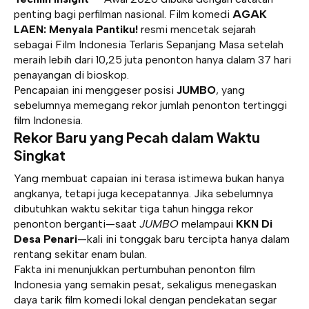
penting bagi perfilman nasional. Film komedi
AGAK
LAEN: Menyala Pantiku!
resmi mencetak sejarah
sebagai Film Indonesia Terlaris Sepanjang Masa setelah
meraih lebih dari 10,25 juta penonton hanya dalam 37 hari
penayangan di bioskop.
Pencapaian ini menggeser posisi
JUMBO
, yang
sebelumnya memegang rekor jumlah penonton tertinggi
film Indonesia.
Rekor Baru yang Pecah dalam Waktu
Singkat
Yang membuat capaian ini terasa istimewa bukan hanya
angkanya, tetapi juga kecepatannya. Jika sebelumnya
dibutuhkan waktu sekitar tiga tahun hingga rekor
penonton berganti—saat
JUMBO
melampaui
KKN Di
Desa Penari
—kali ini tonggak baru tercipta hanya dalam
rentang sekitar enam bulan.
Fakta ini menunjukkan pertumbuhan penonton film
Indonesia yang semakin pesat, sekaligus menegaskan
daya tarik film komedi lokal dengan pendekatan segar