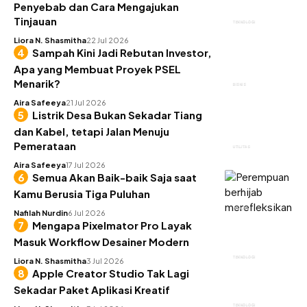
Penyebab dan Cara Mengajukan
Tinjauan
TEKNOLOGI
Liora N. Shasmitha
22 Jul 2026
Sampah Kini Jadi Rebutan Investor,
Apa yang Membuat Proyek PSEL
Menarik?
BISNIS
Aira Safeeya
21 Jul 2026
Listrik Desa Bukan Sekadar Tiang
dan Kabel, tetapi Jalan Menuju
Pemerataan
UTILITAS
Aira Safeeya
17 Jul 2026
Semua Akan Baik-baik Saja saat
Kamu Berusia Tiga Puluhan
INSIGHT
Nafilah Nurdin
6 Jul 2026
Mengapa Pixelmator Pro Layak
Masuk Workflow Desainer Modern
TEKNOLOGI
Liora N. Shasmitha
3 Jul 2026
Apple Creator Studio Tak Lagi
Sekadar Paket Aplikasi Kreatif
TEKNOLOGI