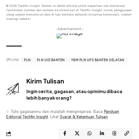
© 2026 Techfin Insight. Konten ini boleh dikutip untuk keperluan non-komersial.
Cantumkan sumber dan tautkan ke artikel asli di Techfin Insight. Untuk penggunaan
ulang secara menyeluruh atau di luar konteks editorial (misalnya komersial), silakan
hubungi redaksi.
- Advertisement -
TOPIK:
PLN
PLN UID BANTEN
YBM PLN UP3 BANTEN SELATAN
Kirim Tulisan
Ingin cerita, gagasan, atau opinimu dibaca
lebih banyak orang?
✨ Tulis gagasanmu dan mulailah menginspirasi. Baca
Panduan
Editorial Techfin Insight
. Lihat
Syarat & Ketentuan Tulisan
.