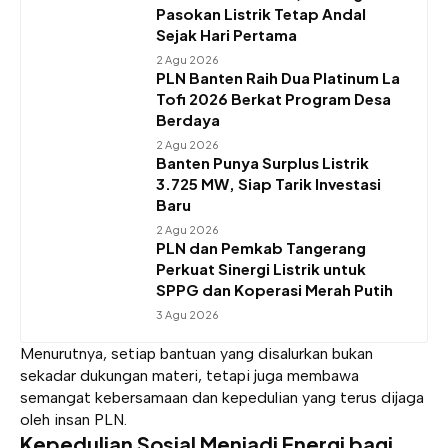
Pasokan Listrik Tetap Andal
Sejak Hari Pertama
2 Agu 2026
PLN Banten Raih Dua Platinum La
Tofi 2026 Berkat Program Desa
Berdaya
2 Agu 2026
Banten Punya Surplus Listrik
3.725 MW, Siap Tarik Investasi
Baru
2 Agu 2026
PLN dan Pemkab Tangerang
Perkuat Sinergi Listrik untuk
SPPG dan Koperasi Merah Putih
3 Agu 2026
Menurutnya, setiap bantuan yang disalurkan bukan
sekadar dukungan materi, tetapi juga membawa
semangat kebersamaan dan kepedulian yang terus dijaga
oleh insan PLN.
Kepedulian Sosial Menjadi Energi bagi