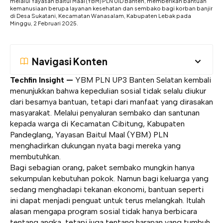
melalui Yayasan Baitul Maal (YBM) PLN UID Banten, memberikan bantuan
kemanusiaan berupa layanan kesehatan dan sembako bagi korban banjir
di Desa Sukatani, Kecamatan Wanasalam, Kabupaten Lebak pada
Minggu, 2 Februari 2025.
Navigasi Konten
Techfin Insight —
YBM PLN UP3 Banten Selatan kembali
menunjukkan bahwa kepedulian sosial tidak selalu diukur
dari besarnya bantuan, tetapi dari manfaat yang dirasakan
masyarakat. Melalui penyaluran sembako dan santunan
kepada warga di Kecamatan Cibitung, Kabupaten
Pandeglang, Yayasan Baitul Maal (YBM) PLN
menghadirkan dukungan nyata bagi mereka yang
membutuhkan.
Bagi sebagian orang, paket sembako mungkin hanya
sekumpulan kebutuhan pokok. Namun bagi keluarga yang
sedang menghadapi tekanan ekonomi, bantuan seperti
ini dapat menjadi penguat untuk terus melangkah. Itulah
alasan mengapa program sosial tidak hanya berbicara
tentang angka, tetapi juga tentang harapan yang tumbuh