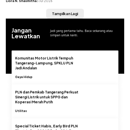
Liora N. Shasmitha
3 Jul 2026
Tampilkan Lagi
Jangan
Jadi yang pertama tahu. Baca sekarang atau
Lewatkan
simpan untuk nanti.
Komunitas Motor Listrik Tempuh
Tangerang-Lampung, SPKLU PLN
Jadi Andalan
Gaya Hidup
PLN dan Pemkab Tangerang Perkuat
Sinergi Listrik untuk SPPG dan
Koperasi Merah Putih
Utilitas
Special Ticket Habis, Early Bird PLN