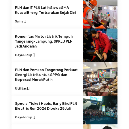
PLN dan IT PLN Latih Siswa SMA
Kuasai Energi Terbarukan Sejak Dini
Sains
Komunitas Motor Listrik Tempuh
Tangerang-Lampung, SPKLU PLN
Jadi Andalan
Gaya Hidup
PLN dan Pemkab Tangerang Perkuat
Sinergi Listrik untuk SPPG dan
Koperasi Merah Putih
Utilitas
Special Ticket Habis, Early Bird PLN
Electric Run 2026 Dibuka 28 Juli
Gaya Hidup