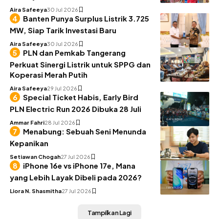
Aira Safeeya
30 Jul 2026
Banten Punya Surplus Listrik 3.725
MW, Siap Tarik Investasi Baru
BISNIS
Aira Safeeya
30 Jul 2026
PLN dan Pemkab Tangerang
Perkuat Sinergi Listrik untuk SPPG dan
Koperasi Merah Putih
UTILITAS
Aira Safeeya
29 Jul 2026
Special Ticket Habis, Early Bird
PLN Electric Run 2026 Dibuka 28 Juli
GAYA HIDUP
Ammar Fahri
28 Jul 2026
Menabung: Sebuah Seni Menunda
Kepanikan
KEUANGAN
Setiawan Chogah
27 Jul 2026
iPhone 16e vs iPhone 17e, Mana
yang Lebih Layak Dibeli pada 2026?
TEKNOLOGI
Liora N. Shasmitha
27 Jul 2026
Tampilkan Lagi