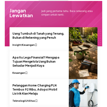
Jangan
Jadi yang pertama tahu. Baca sekarang atau
Lewatkan
simpan untuk nanti.
Uang Tumbuh di Tanah yang Tenang,
Bukan di Rekening yang Penuh
Insight
Keuangan
Apa Itu Lega Finansial? Mengapa
Tujuan Mengelola Uang Bukan
Sekadar Menjadi Kaya
Keuangan
Pelanggan Home Charging PLN
Tembus 92 Ribu, Adopsi Mobil
Listrik Kian Melaju
Teknologi
Utilitas