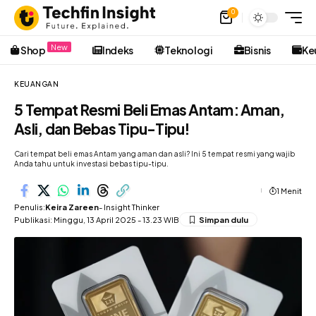
0
New
Shop
Indeks
Teknologi
Bisnis
Ke
KEUANGAN
5 Tempat Resmi Beli Emas Antam: Aman,
Asli, dan Bebas Tipu-Tipu!
Cari tempat beli emas Antam yang aman dan asli? Ini 5 tempat resmi yang wajib
Anda tahu untuk investasi bebas tipu-tipu.
1 Menit
Penulis:
Keira Zareen
- Insight Thinker
Publikasi: Minggu, 13 April 2025 - 13.23 WIB