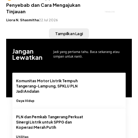
Penyebab dan Cara Mengajukan
Tinjauan
TEKNOLOGI
Liora N. Shasmitha
22 Jul 2026
Tampilkan Lagi
Jangan
Jadi yang pertama tahu. Baca sekarang atau
Lewatkan
simpan untuk nanti.
Komunitas Motor Listrik Tempuh
Tangerang-Lampung, SPKLU PLN
Jadi Andalan
Gaya Hidup
PLN dan Pemkab Tangerang Perkuat
Sinergi Listrik untuk SPPG dan
Koperasi Merah Putih
Utilitas