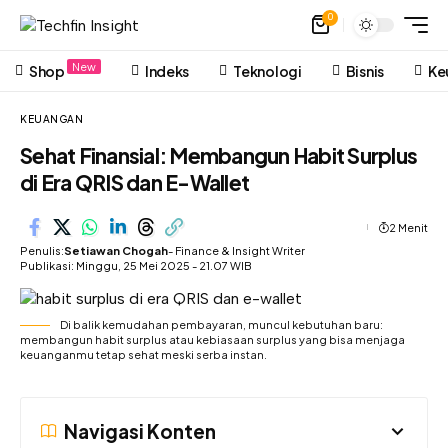
0
New
Shop
Indeks
Teknologi
Bisnis
Ke
KEUANGAN
Sehat Finansial: Membangun Habit Surplus
di Era QRIS dan E-Wallet
2 Menit
Penulis:
Setiawan Chogah
- Finance & Insight Writer
Publikasi: Minggu, 25 Mei 2025 - 21.07 WIB
Di balik kemudahan pembayaran, muncul kebutuhan baru:
membangun habit surplus atau kebiasaan surplus yang bisa menjaga
keuanganmu tetap sehat meski serba instan.
Navigasi Konten