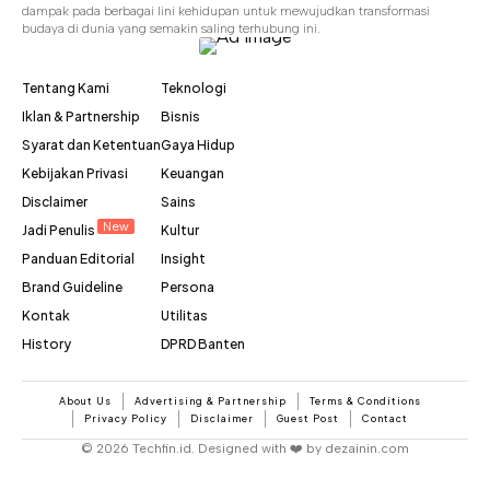
dampak pada berbagai lini kehidupan untuk mewujudkan transformasi
budaya di dunia yang semakin saling terhubung ini.
Tentang Kami
Teknologi
Iklan & Partnership
Bisnis
Syarat dan Ketentuan
Gaya Hidup
Kebijakan Privasi
Keuangan
Disclaimer
Sains
New
Jadi Penulis
Kultur
Panduan Editorial
Insight
Brand Guideline
Persona
Kontak
Utilitas
History
DPRD Banten
About Us
Advertising & Partnership
Terms & Conditions
Privacy Policy
Disclaimer
Guest Post
Contact
© 2026 Techfin.id. Designed with ❤️ by dezainin.com