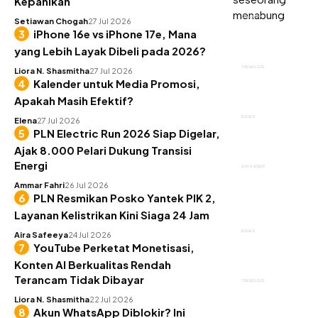
Kepanikan
KEUANGAN
Setiawan Chogah
27 Jul 2026
iPhone 16e vs iPhone 17e, Mana
yang Lebih Layak Dibeli pada 2026?
TEKNOLOGI
Liora N. Shasmitha
27 Jul 2026
Kalender untuk Media Promosi,
Apakah Masih Efektif?
BISNIS
Elena
27 Jul 2026
PLN Electric Run 2026 Siap Digelar,
Ajak 8.000 Pelari Dukung Transisi
Energi
GAYA HIDUP
Ammar Fahri
26 Jul 2026
PLN Resmikan Posko Yantek PIK 2,
Layanan Kelistrikan Kini Siaga 24 Jam
BISNIS
Aira Safeeya
24 Jul 2026
YouTube Perketat Monetisasi,
Konten AI Berkualitas Rendah
Terancam Tidak Dibayar
TEKNOLOGI
Liora N. Shasmitha
22 Jul 2026
Akun WhatsApp Diblokir? Ini