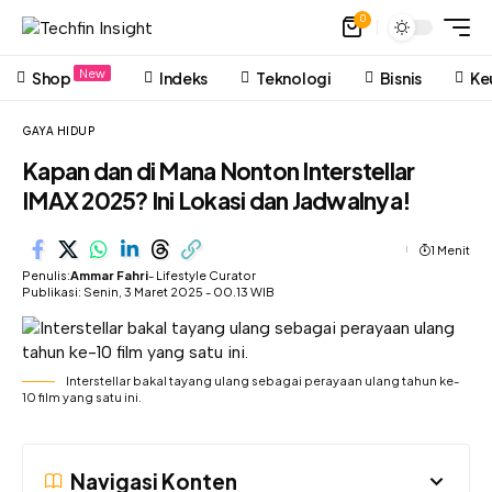
0
New
Shop
Indeks
Teknologi
Bisnis
Ke
GAYA HIDUP
Kapan dan di Mana Nonton Interstellar
IMAX 2025? Ini Lokasi dan Jadwalnya!
1 Menit
Penulis:
Ammar Fahri
- Lifestyle Curator
Publikasi: Senin, 3 Maret 2025 - 00.13 WIB
Interstellar bakal tayang ulang sebagai perayaan ulang tahun ke-
10 film yang satu ini.
Navigasi Konten