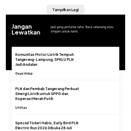
Tampilkan Lagi
Jangan
Jadi yang pertama tahu. Baca sekarang atau
Lewatkan
simpan untuk nanti.
Komunitas Motor Listrik Tempuh
Tangerang-Lampung, SPKLU PLN
Jadi Andalan
Gaya Hidup
PLN dan Pemkab Tangerang Perkuat
Sinergi Listrik untuk SPPG dan
Koperasi Merah Putih
Utilitas
Special Ticket Habis, Early Bird PLN
Electric Run 2026 Dibuka 28 Juli