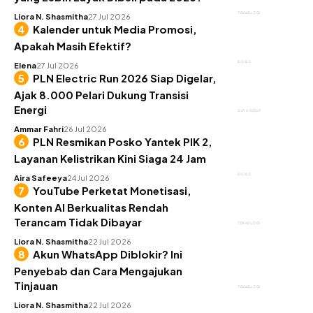
TEKNOLOGI
Liora N. Shasmitha
27 Jul 2026
Kalender untuk Media Promosi,
Apakah Masih Efektif?
BISNIS
Elena
27 Jul 2026
PLN Electric Run 2026 Siap Digelar,
Ajak 8.000 Pelari Dukung Transisi
Energi
GAYA HIDUP
Ammar Fahri
26 Jul 2026
PLN Resmikan Posko Yantek PIK 2,
Layanan Kelistrikan Kini Siaga 24 Jam
BISNIS
Aira Safeeya
24 Jul 2026
YouTube Perketat Monetisasi,
Konten AI Berkualitas Rendah
Terancam Tidak Dibayar
TEKNOLOGI
Liora N. Shasmitha
22 Jul 2026
Akun WhatsApp Diblokir? Ini
Penyebab dan Cara Mengajukan
Tinjauan
TEKNOLOGI
Liora N. Shasmitha
22 Jul 2026