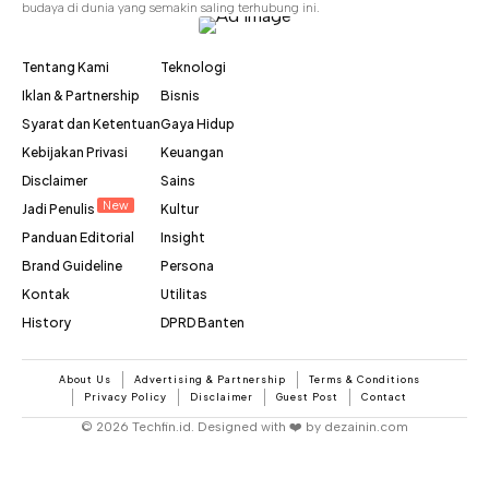
budaya di dunia yang semakin saling terhubung ini.
Tentang Kami
Teknologi
Iklan & Partnership
Bisnis
Syarat dan Ketentuan
Gaya Hidup
Kebijakan Privasi
Keuangan
Disclaimer
Sains
New
Jadi Penulis
Kultur
Panduan Editorial
Insight
Brand Guideline
Persona
Kontak
Utilitas
History
DPRD Banten
About Us
Advertising & Partnership
Terms & Conditions
Privacy Policy
Disclaimer
Guest Post
Contact
© 2026 Techfin.id. Designed with ❤️ by dezainin.com