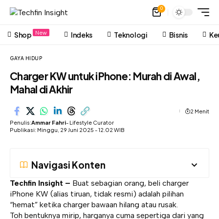
0
New
Shop
Indeks
Teknologi
Bisnis
Ke
GAYA HIDUP
Charger KW untuk iPhone: Murah di Awal,
Mahal di Akhir
2 Menit
Penulis:
Ammar Fahri
- Lifestyle Curator
Publikasi: Minggu, 29 Juni 2025 - 12.02 WIB
Navigasi Konten
Techfin Insight –
Buat sebagian orang, beli charger
iPhone KW (alias tiruan, tidak resmi) adalah pilihan
“hemat” ketika charger bawaan hilang atau rusak.
Toh bentuknya mirip, harganya cuma sepertiga dari yang