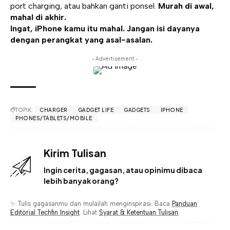
port charging, atau bahkan ganti ponsel.
Murah di awal,
mahal di akhir.
Ingat, iPhone kamu itu mahal. Jangan isi dayanya
dengan perangkat yang asal-asalan.
- Advertisement -
TOPIK:
CHARGER
GADGET LIFE
GADGETS
IPHONE
PHONES/TABLETS/MOBILE
Kirim Tulisan
Ingin cerita, gagasan, atau opinimu dibaca
lebih banyak orang?
✨ Tulis gagasanmu dan mulailah menginspirasi. Baca
Panduan
Editorial Techfin Insight
. Lihat
Syarat & Ketentuan Tulisan
.