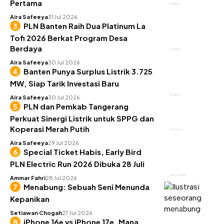
Pertama
BISNIS
Aira Safeeya
31 Jul 2026
PLN Banten Raih Dua Platinum La
Tofi 2026 Berkat Program Desa
Berdaya
BISNIS
Aira Safeeya
30 Jul 2026
Banten Punya Surplus Listrik 3.725
MW, Siap Tarik Investasi Baru
BISNIS
Aira Safeeya
30 Jul 2026
PLN dan Pemkab Tangerang
Perkuat Sinergi Listrik untuk SPPG dan
Koperasi Merah Putih
UTILITAS
Aira Safeeya
29 Jul 2026
Special Ticket Habis, Early Bird
PLN Electric Run 2026 Dibuka 28 Juli
GAYA HIDUP
Ammar Fahri
28 Jul 2026
Menabung: Sebuah Seni Menunda
Kepanikan
KEUANGAN
Setiawan Chogah
27 Jul 2026
iPhone 16e vs iPhone 17e, Mana