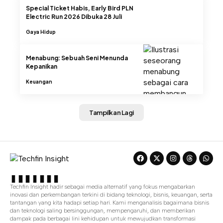
Special Ticket Habis, Early Bird PLN
Electric Run 2026 Dibuka 28 Juli
Gaya Hidup
Menabung: Sebuah Seni Menunda
Kepanikan
Keuangan
Tampilkan Lagi
Techfin Insight hadir sebagai media alternatif yang fokus mengabarkan
inovasi dan perkembangan terkini di bidang teknologi, bisnis, keuangan, serta
tantangan yang kita hadapi setiap hari. Kami menganalisis bagaimana bisnis
dan teknologi saling bersinggungan, mempengaruhi, dan memberikan
dampak pada berbagai lini kehidupan untuk mewujudkan transformasi