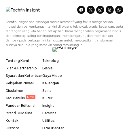
Techfin Insight hadir sebagai media alternatif yang fokus mengabarkan
inovasi dan perkembangan terkini di bidang teknologi, bisnis, keuangan, serta
tantangan yang kita hadapi setiap hari. Kami menganalisis bagaimana bisnis
dan teknologi saling bersinggungan, mempengaruhi, dan memberikan
dampak pada berbagai lini kehidupan untuk mewujudkan transformasi
budaya di dunia yang semakin saling terhubung ini.
Tentang Kami
Teknologi
Iklan & Partnership
Bisnis
Syarat dan Ketentuan
Gaya Hidup
Kebijakan Privasi
Keuangan
Disclaimer
Sains
New
Jadi Penulis
Kultur
Panduan Editorial
Insight
Brand Guideline
Persona
Kontak
Utilitas
History
DPRD Banten