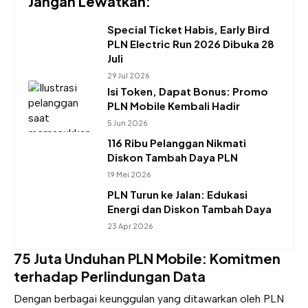
Jangan Lewatkan:
Special Ticket Habis, Early Bird
PLN Electric Run 2026 Dibuka 28
Juli
29 Jul 2026
Isi Token, Dapat Bonus: Promo
PLN Mobile Kembali Hadir
5 Jun 2026
116 Ribu Pelanggan Nikmati
Diskon Tambah Daya PLN
19 Mei 2026
PLN Turun ke Jalan: Edukasi
Energi dan Diskon Tambah Daya
23 Apr 2026
75 Juta Unduhan PLN Mobile: Komitmen
terhadap Perlindungan Data
Dengan berbagai keunggulan yang ditawarkan oleh PLN