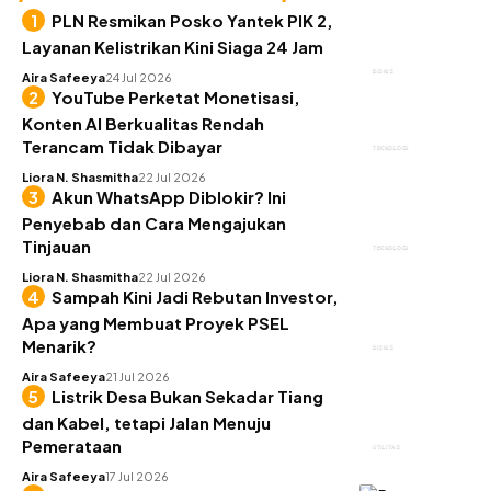
PLN Resmikan Posko Yantek PIK 2,
Layanan Kelistrikan Kini Siaga 24 Jam
BISNIS
Aira Safeeya
24 Jul 2026
YouTube Perketat Monetisasi,
Konten AI Berkualitas Rendah
Terancam Tidak Dibayar
TEKNOLOGI
Liora N. Shasmitha
22 Jul 2026
Akun WhatsApp Diblokir? Ini
Penyebab dan Cara Mengajukan
Tinjauan
TEKNOLOGI
Liora N. Shasmitha
22 Jul 2026
Sampah Kini Jadi Rebutan Investor,
Apa yang Membuat Proyek PSEL
Menarik?
BISNIS
Aira Safeeya
21 Jul 2026
Listrik Desa Bukan Sekadar Tiang
dan Kabel, tetapi Jalan Menuju
Pemerataan
UTILITAS
Aira Safeeya
17 Jul 2026