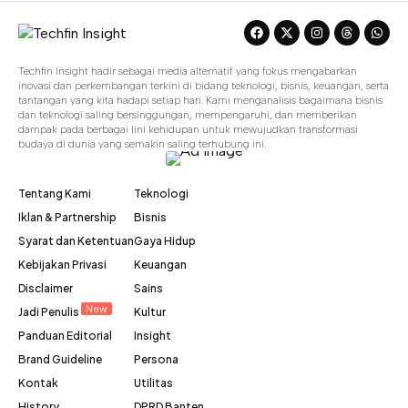
Techfin Insight hadir sebagai media alternatif yang fokus mengabarkan
inovasi dan perkembangan terkini di bidang teknologi, bisnis, keuangan, serta
tantangan yang kita hadapi setiap hari. Kami menganalisis bagaimana bisnis
dan teknologi saling bersinggungan, mempengaruhi, dan memberikan
dampak pada berbagai lini kehidupan untuk mewujudkan transformasi
budaya di dunia yang semakin saling terhubung ini.
Tentang Kami
Teknologi
Iklan & Partnership
Bisnis
Syarat dan Ketentuan
Gaya Hidup
Kebijakan Privasi
Keuangan
Disclaimer
Sains
New
Jadi Penulis
Kultur
Panduan Editorial
Insight
Brand Guideline
Persona
Kontak
Utilitas
History
DPRD Banten