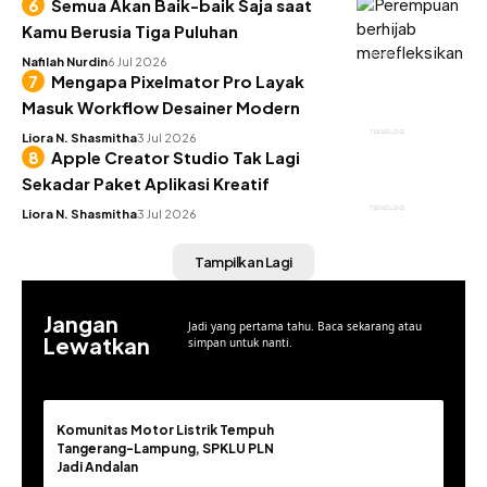
Semua Akan Baik-baik Saja saat
Kamu Berusia Tiga Puluhan
INSIGHT
Nafilah Nurdin
6 Jul 2026
Mengapa Pixelmator Pro Layak
Masuk Workflow Desainer Modern
TEKNOLOGI
Liora N. Shasmitha
3 Jul 2026
Apple Creator Studio Tak Lagi
Sekadar Paket Aplikasi Kreatif
TEKNOLOGI
Liora N. Shasmitha
3 Jul 2026
Tampilkan Lagi
Jangan
Jadi yang pertama tahu. Baca sekarang atau
Lewatkan
simpan untuk nanti.
Komunitas Motor Listrik Tempuh
Tangerang-Lampung, SPKLU PLN
Jadi Andalan