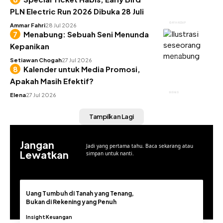
PLN Electric Run 2026 Dibuka 28 Juli
GAYA HIDUP
Ammar Fahri
28 Jul 2026
Menabung: Sebuah Seni Menunda
Kepanikan
KEUANGAN
Setiawan Chogah
27 Jul 2026
Kalender untuk Media Promosi,
Apakah Masih Efektif?
BISNIS
Elena
27 Jul 2026
Tampilkan Lagi
Jangan
Jadi yang pertama tahu. Baca sekarang atau
Lewatkan
simpan untuk nanti.
Uang Tumbuh di Tanah yang Tenang,
Bukan di Rekening yang Penuh
Insight
Keuangan