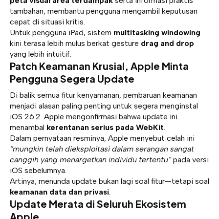
peta visual area terdampak
serta informasi praktis
tambahan, membantu pengguna mengambil keputusan
cepat di situasi kritis.
Untuk pengguna iPad, sistem
multitasking windowing
kini terasa lebih mulus berkat gesture
drag and drop
yang lebih intuitif.
Patch Keamanan Krusial, Apple Minta
Pengguna Segera Update
Di balik semua fitur kenyamanan, pembaruan keamanan
menjadi alasan paling penting untuk segera menginstal
iOS 26.2. Apple mengonfirmasi bahwa update ini
menambal
kerentanan serius pada WebKit
.
Dalam pernyataan resminya, Apple menyebut celah ini
“mungkin telah dieksploitasi dalam serangan sangat
canggih yang menargetkan individu tertentu”
pada versi
iOS sebelumnya.
Artinya, menunda update bukan lagi soal fitur—tetapi soal
keamanan data dan privasi
.
Update Merata di Seluruh Ekosistem
Apple