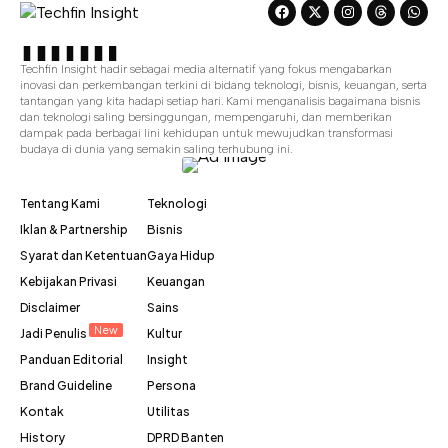
Techfin Insight hadir sebagai media alternatif yang fokus mengabarkan
inovasi dan perkembangan terkini di bidang teknologi, bisnis, keuangan, serta
tantangan yang kita hadapi setiap hari. Kami menganalisis bagaimana bisnis
dan teknologi saling bersinggungan, mempengaruhi, dan memberikan
dampak pada berbagai lini kehidupan untuk mewujudkan transformasi
budaya di dunia yang semakin saling terhubung ini.
Tentang Kami
Teknologi
Iklan & Partnership
Bisnis
Syarat dan Ketentuan
Gaya Hidup
Kebijakan Privasi
Keuangan
Disclaimer
Sains
New
Jadi Penulis
Kultur
Panduan Editorial
Insight
Brand Guideline
Persona
Kontak
Utilitas
History
DPRD Banten