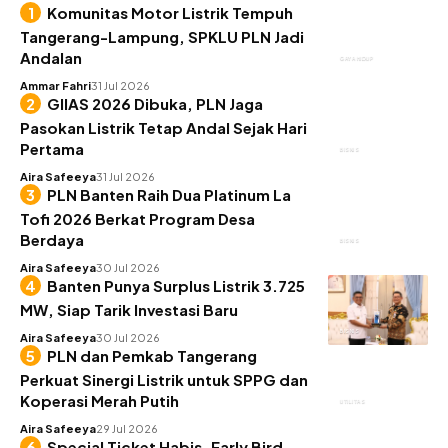
Komunitas Motor Listrik Tempuh
Tangerang-Lampung, SPKLU PLN Jadi
Andalan
GAYA HIDUP
Ammar Fahri
31 Jul 2026
GIIAS 2026 Dibuka, PLN Jaga
Pasokan Listrik Tetap Andal Sejak Hari
Pertama
BISNIS
Aira Safeeya
31 Jul 2026
PLN Banten Raih Dua Platinum La
Tofi 2026 Berkat Program Desa
Berdaya
BISNIS
Aira Safeeya
30 Jul 2026
Banten Punya Surplus Listrik 3.725
MW, Siap Tarik Investasi Baru
BISNIS
Aira Safeeya
30 Jul 2026
PLN dan Pemkab Tangerang
Perkuat Sinergi Listrik untuk SPPG dan
Koperasi Merah Putih
UTILITAS
Aira Safeeya
29 Jul 2026
Special Ticket Habis, Early Bird