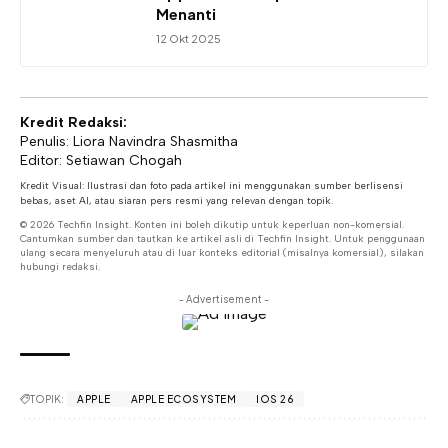
Menanti
12 Okt 2025
Kredit Redaksi:
Penulis: Liora Navindra Shasmitha
Editor: Setiawan Chogah
Kredit Visual: Ilustrasi dan foto pada artikel ini menggunakan sumber berlisensi
bebas, aset AI, atau siaran pers resmi yang relevan dengan topik.
© 2026 Techfin Insight. Konten ini boleh dikutip untuk keperluan non-komersial.
Cantumkan sumber dan tautkan ke artikel asli di Techfin Insight. Untuk penggunaan
ulang secara menyeluruh atau di luar konteks editorial (misalnya komersial), silakan
hubungi redaksi.
- Advertisement -
TOPIK:
APPLE
APPLE ECOSYSTEM
IOS 26