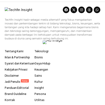
Techfin Insight hadir sebagai media alternatif yang fokus mengabarkan
inovasi dan perkembangan terkini di bidang teknologi, bisnis, keuangan, serta
tantangan yang kita hadapi setiap hari. Kami menganalisis bagaimana bisnis
dan teknologi saling bersinggungan, mempengaruhi, dan memberikan
dampak pada berbagai lini kehidupan untuk mewujudkan transformasi
budaya di dunia yang semakin saling terhubung ini.
Tentang Kami
Teknologi
Iklan & Partnership
Bisnis
Syarat dan Ketentuan
Gaya Hidup
Kebijakan Privasi
Keuangan
Disclaimer
Sains
New
Jadi Penulis
Kultur
Panduan Editorial
Insight
Brand Guideline
Persona
Kontak
Utilitas