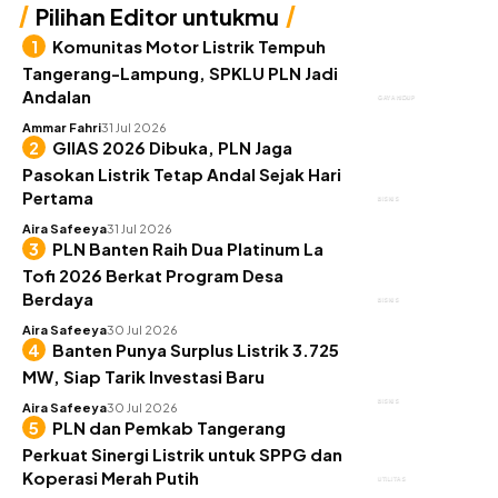
Pilihan Editor untukmu
Komunitas Motor Listrik Tempuh
Tangerang-Lampung, SPKLU PLN Jadi
Andalan
GAYA HIDUP
Ammar Fahri
31 Jul 2026
GIIAS 2026 Dibuka, PLN Jaga
Pasokan Listrik Tetap Andal Sejak Hari
Pertama
BISNIS
Aira Safeeya
31 Jul 2026
PLN Banten Raih Dua Platinum La
Tofi 2026 Berkat Program Desa
Berdaya
BISNIS
Aira Safeeya
30 Jul 2026
Banten Punya Surplus Listrik 3.725
MW, Siap Tarik Investasi Baru
BISNIS
Aira Safeeya
30 Jul 2026
PLN dan Pemkab Tangerang
Perkuat Sinergi Listrik untuk SPPG dan
Koperasi Merah Putih
UTILITAS