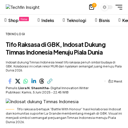
0
New
Shop
Indeks
Teknologi
Bisnis
Ke
TEKNOLOGI
Tifo Raksasa di GBK, Indosat Dukung
Timnas Indonesia Menuju Piala Dunia
Indosat dukung Timnas Indonesia lewat tifo raksasa penuh simbol budaya di
GBK. Kolaborasi ini cetak rekor MURI dan nyalakan semangat juang menuju Piala
Dunia 2026.
2 Menit
Penulis:
Liora N. Shasmitha
- Digital Innovation Writer
Publikasi: Kamis, 5 Juni 2025 - 22.45 WIB
Tifo raksasa bertajuk “Battle With Honour” hasil kolaborasi Indosat
dan komunitas suporter La Grande membentang megah di GBK. Visual ini
menjadi simbol semangat perjuangan Timnas Indonesia menuju Piala
Dunia 2026.