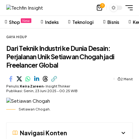
0
New
Shop
Indeks
Teknologi
Bisnis
Ke
GAYA HIDUP
Dari Teknik Industri ke Dunia Desain:
Perjalanan Unik Setiawan Chogah jadi
Freelancer Global
2 Menit
Penulis:
Keira Zareen
- Insight Thinker
Publikasi: Senin, 23 Juni 2025 - 00.25 WIB
Setiawan Chogah.
Navigasi Konten