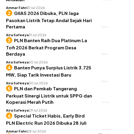
Ammar Fahri
31 Jul 2026
GIIAS 2026 Dibuka, PLN Jaga
Pasokan Listrik Tetap Andal Sejak Hari
Pertama
BISNIS
Aira Safeeya
31 Jul 2026
PLN Banten Raih Dua Platinum La
Tofi 2026 Berkat Program Desa
Berdaya
BISNIS
Aira Safeeya
30 Jul 2026
Banten Punya Surplus Listrik 3.725
MW, Siap Tarik Investasi Baru
BISNIS
Aira Safeeya
30 Jul 2026
PLN dan Pemkab Tangerang
Perkuat Sinergi Listrik untuk SPPG dan
Koperasi Merah Putih
UTILITAS
Aira Safeeya
29 Jul 2026
Special Ticket Habis, Early Bird
PLN Electric Run 2026 Dibuka 28 Juli
GAYA HIDUP
Ammar Fahri
28 Jul 2026