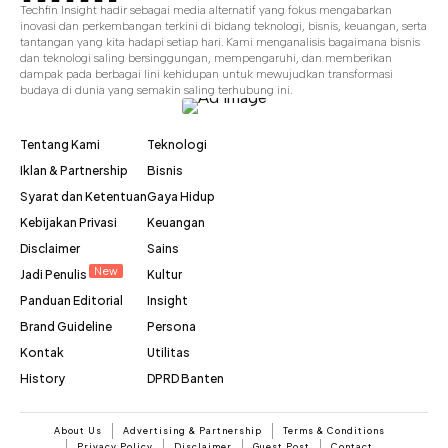
Techfin Insight hadir sebagai media alternatif yang fokus mengabarkan
inovasi dan perkembangan terkini di bidang teknologi, bisnis, keuangan, serta
tantangan yang kita hadapi setiap hari. Kami menganalisis bagaimana bisnis
dan teknologi saling bersinggungan, mempengaruhi, dan memberikan
dampak pada berbagai lini kehidupan untuk mewujudkan transformasi
budaya di dunia yang semakin saling terhubung ini.
Tentang Kami
Teknologi
Iklan & Partnership
Bisnis
Syarat dan Ketentuan
Gaya Hidup
Kebijakan Privasi
Keuangan
Disclaimer
Sains
New
Jadi Penulis
Kultur
Panduan Editorial
Insight
Brand Guideline
Persona
Kontak
Utilitas
History
DPRD Banten
About Us
Advertising & Partnership
Terms & Conditions
Privacy Policy
Disclaimer
Guest Post
Contact