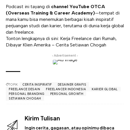
Podcast ini tayang di
channel YouTube
OTCA
(Overseas Training & Career Academy)
—tempat di
mana kamu bisa menemukan berbagai kisah inspiratif
perjuangan studi dan karier, terutama di dunia kerja global
dan freelance.
Tonton lengkapnya di sini:
Kerja Freelance dari Rumah,
Dibayar Klien Amerika – Cerita Setiawan Chogah
- Advertisement -
TOPIK:
CERITA INSPIRATIF
DESAINER GRAFIS
FREELANCE DESAIN
FREELANCER INDONESIA
KARIER GLOBAL
PERSONAL BRANDING
PERSONAL GROWTH
SETIAWAN CHOGAH
Kirim Tulisan
Ingin cerita, gagasan, atau opinimu dibaca