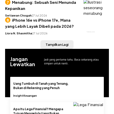
Menabung: Sebuah Seni Menunda
Kepanikan
KEUANGAN
Setiawan Chogah
27 Jul 2026
iPhone 16e vs iPhone 17e, Mana
yang Lebih Layak Dibeli pada 2026?
TEKNOLOGI
Liora N. Shasmitha
27 Jul 2026
Tampilkan Lagi
Jangan
Jadi yang pertama tahu. Baca sekarang atau
Lewatkan
simpan untuk nanti.
Uang Tumbuh di Tanah yang Tenang,
Bukan di Rekening yang Penuh
Insight
Keuangan
Apa Itu Lega Finansial? Mengapa
Tujuan Mengelola Uang Bukan