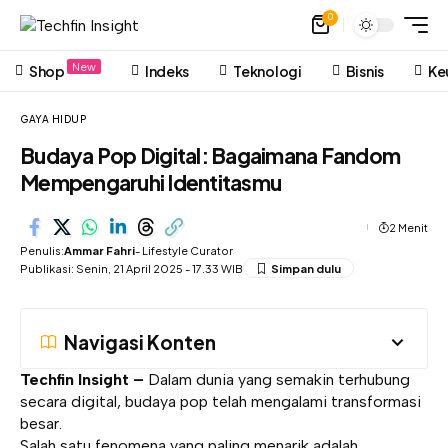
0
New
Shop
Indeks
Teknologi
Bisnis
Ke
GAYA HIDUP
Budaya Pop Digital: Bagaimana Fandom
Mempengaruhi Identitasmu
2 Menit
Penulis:
Ammar Fahri
- Lifestyle Curator
Publikasi: Senin, 21 April 2025 - 17.33 WIB
Navigasi Konten
Techfin Insight –
Dalam dunia yang semakin terhubung
secara digital, budaya pop telah mengalami transformasi
besar.
Salah satu fenomena yang paling menarik adalah