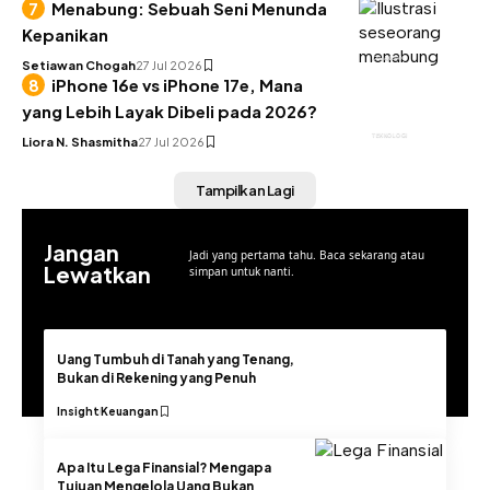
Menabung: Sebuah Seni Menunda
Kepanikan
KEUANGAN
Setiawan Chogah
27 Jul 2026
iPhone 16e vs iPhone 17e, Mana
yang Lebih Layak Dibeli pada 2026?
TEKNOLOGI
Liora N. Shasmitha
27 Jul 2026
Tampilkan Lagi
Jangan
Jadi yang pertama tahu. Baca sekarang atau
Lewatkan
simpan untuk nanti.
Uang Tumbuh di Tanah yang Tenang,
Bukan di Rekening yang Penuh
Insight
Keuangan
Apa Itu Lega Finansial? Mengapa
Tujuan Mengelola Uang Bukan