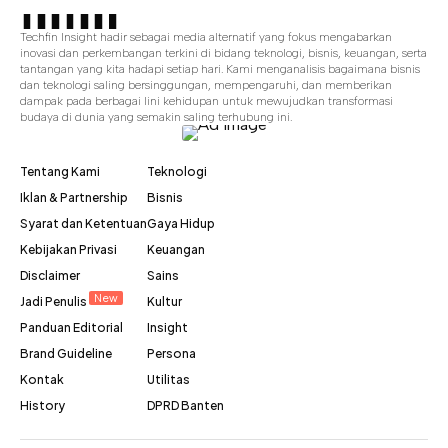
Techfin Insight hadir sebagai media alternatif yang fokus mengabarkan
inovasi dan perkembangan terkini di bidang teknologi, bisnis, keuangan, serta
tantangan yang kita hadapi setiap hari. Kami menganalisis bagaimana bisnis
dan teknologi saling bersinggungan, mempengaruhi, dan memberikan
dampak pada berbagai lini kehidupan untuk mewujudkan transformasi
budaya di dunia yang semakin saling terhubung ini.
Tentang Kami
Teknologi
Iklan & Partnership
Bisnis
Syarat dan Ketentuan
Gaya Hidup
Kebijakan Privasi
Keuangan
Disclaimer
Sains
New
Jadi Penulis
Kultur
Panduan Editorial
Insight
Brand Guideline
Persona
Kontak
Utilitas
History
DPRD Banten