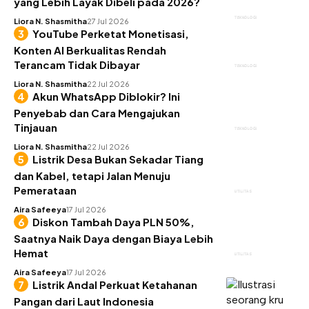
yang Lebih Layak Dibeli pada 2026?
TEKNOLOGI
Liora N. Shasmitha
27 Jul 2026
YouTube Perketat Monetisasi,
Konten AI Berkualitas Rendah
Terancam Tidak Dibayar
TEKNOLOGI
Liora N. Shasmitha
22 Jul 2026
Akun WhatsApp Diblokir? Ini
Penyebab dan Cara Mengajukan
Tinjauan
TEKNOLOGI
Liora N. Shasmitha
22 Jul 2026
Listrik Desa Bukan Sekadar Tiang
dan Kabel, tetapi Jalan Menuju
Pemerataan
UTILITAS
Aira Safeeya
17 Jul 2026
Diskon Tambah Daya PLN 50%,
Saatnya Naik Daya dengan Biaya Lebih
Hemat
UTILITAS
Aira Safeeya
17 Jul 2026
Listrik Andal Perkuat Ketahanan
Pangan dari Laut Indonesia