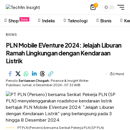
0
New
Shop
Indeks
Teknologi
Bisnis
Ke
BISNIS
PLN Mobile EVenture 2024: Jelajah Liburan
Ramah Lingkungan dengan Kendaraan
Listrik
2 Menit
Penulis:
Setiawan Chogah
- Finance & Insight Writer
Publikasi: Jumat, 6 Desember 2024 - 07.32 WIB
PT PLN (Persero) bersama Serikat Pekerja PLN (SP PLN)