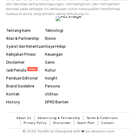
dan teknologi saling bersinggungan, mempengaruhi, dan memberikan
dampak pada berbagai lini kehidupan untuk mewujudkan transformasi
budaya di dunia yang semakin saling terhubung ini.
Tentang Kami
Teknologi
Iklan & Partnership
Bisnis
Syarat dan Ketentuan
Gaya Hidup
Kebijakan Privasi
Keuangan
Disclaimer
Sains
New
Jadi Penulis
Kultur
Panduan Editorial
Insight
Brand Guideline
Persona
Kontak
Utilitas
History
DPRD Banten
About Us
Advertising & Partnership
Terms & Conditions
Privacy Policy
Disclaimer
Guest Post
Contact
© 2026 Techfin.id. Designed with ❤️ by dezainin.com