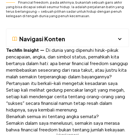
Financial freedom, pada akhirnya, bukanlah sebuah garis akhir
yang bisa dicapai sekali seumur hidup. Ia adalah perjalanan batin yang
terus berlangsung — sebuah pilihan sadar untuk hidup dengan penuh
kelegaan di tengah dunia yang penuh kecemasan.
Navigasi Konten
Techfin Insight —
Di dunia yang dipenuhi hiruk-pikuk
pencapaian, angka, dan simbol status, pernahkah kita
bertanya dalam hati: apa benar
financial freedom
sanggup
membebaskan seseorang dari rasa takut, atau justru kita
malah semakin terperangkap dalam bayangannya?
Pertanyaan itu berkali-kali mengetuk kesadaran saya.
Setiap kali melihat gedung pencakar langit yang megah,
setiap kali mendengar cerita tentang orang-orang yang
“sukses” secara finansial namun tetap resah dalam
hidupnya, saya kembali merenung.
Benarkah semua ini tentang angka semata?
Semakin dalam saya menelusuri, semakin saya merasa
bahwa financial freedom bukan tentang jumlah kekayaan.
- Advertisement -