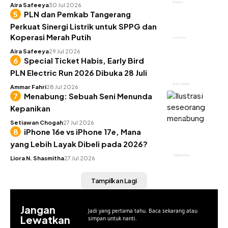
BISNIS
Aira Safeeya
30 Jul 2026
PLN dan Pemkab Tangerang
Perkuat Sinergi Listrik untuk SPPG dan
Koperasi Merah Putih
UTILITAS
Aira Safeeya
29 Jul 2026
Special Ticket Habis, Early Bird
PLN Electric Run 2026 Dibuka 28 Juli
GAYA HIDUP
Ammar Fahri
28 Jul 2026
Menabung: Sebuah Seni Menunda
Kepanikan
KEUANGAN
Setiawan Chogah
27 Jul 2026
iPhone 16e vs iPhone 17e, Mana
yang Lebih Layak Dibeli pada 2026?
TEKNOLOGI
Liora N. Shasmitha
27 Jul 2026
Tampilkan Lagi
Jangan
Jadi yang pertama tahu. Baca sekarang atau
Lewatkan
simpan untuk nanti.