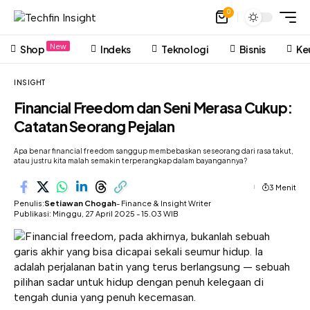
0
New
Shop
Indeks
Teknologi
Bisnis
Ke
INSIGHT
Financial Freedom dan Seni Merasa Cukup:
Catatan Seorang Pejalan
Apa benar financial freedom sanggup membebaskan seseorang dari rasa takut,
atau justru kita malah semakin terperangkap dalam bayangannya?
3 Menit
Penulis:
Setiawan Chogah
- Finance & Insight Writer
Publikasi: Minggu, 27 April 2025 - 15.03 WIB