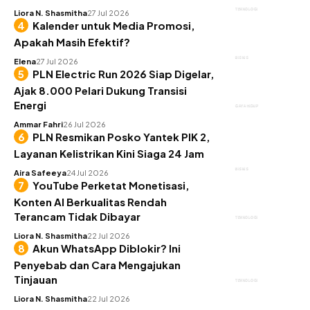
TEKNOLOGI
Liora N. Shasmitha
27 Jul 2026
Kalender untuk Media Promosi,
Apakah Masih Efektif?
BISNIS
Elena
27 Jul 2026
PLN Electric Run 2026 Siap Digelar,
Ajak 8.000 Pelari Dukung Transisi
Energi
GAYA HIDUP
Ammar Fahri
26 Jul 2026
PLN Resmikan Posko Yantek PIK 2,
Layanan Kelistrikan Kini Siaga 24 Jam
BISNIS
Aira Safeeya
24 Jul 2026
YouTube Perketat Monetisasi,
Konten AI Berkualitas Rendah
Terancam Tidak Dibayar
TEKNOLOGI
Liora N. Shasmitha
22 Jul 2026
Akun WhatsApp Diblokir? Ini
Penyebab dan Cara Mengajukan
Tinjauan
TEKNOLOGI
Liora N. Shasmitha
22 Jul 2026