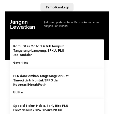
Tampilkan Lagi
Jangan
Jadi yang pertama tahu. Baca sekarang atau
Lewatkan
simpan untuk nanti.
Komunitas Motor Listrik Tempuh
Tangerang-Lampung, SPKLU PLN
Jadi Andalan
Gaya Hidup
PLN dan Pemkab Tangerang Perkuat
Sinergi Listrik untuk SPPG dan
Koperasi Merah Putih
Utilitas
Special Ticket Habis, Early Bird PLN
Electric Run 2026 Dibuka 28 Juli