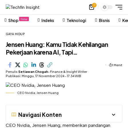
0
New
Shop
Indeks
Teknologi
Bisnis
Ke
GAYA HIDUP
Jensen Huang: Kamu Tidak Kehilangan
Pekerjaan karena AI, Tapi…
1 Menit
Penulis:
Setiawan Chogah
- Finance & Insight Writer
Publikasi: Minggu, 17 November 2024 - 17.34 WIB
CEO Nvidia, Jensen Huang
Navigasi Konten
CEO Nvidia,
Jensen Huang
, memberikan pandangan