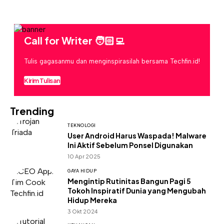
Call for Writer 🧑🏻‍💻
Tulis gagasanmu dan menginspirasilah bersama Techfin.id!
Kirim Tulisan
Trending
TEKNOLOGI
User Android Harus Waspada! Malware
Ini Aktif Sebelum Ponsel Digunakan
10 Apr 2025
GAYA HIDUP
Mengintip Rutinitas Bangun Pagi 5
Tokoh Inspiratif Dunia yang Mengubah
Hidup Mereka
3 Okt 2024