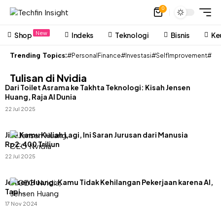
0
New
Shop
Indeks
Teknologi
Bisnis
Ke
Trending Topics:
#PersonalFinance
#Investasi
#SelfImprovement
#Pon
Tulisan di Nvidia
Dari Toilet Asrama ke Takhta Teknologi: Kisah Jensen
Huang, Raja AI Dunia
22 Jul 2025
Jika Kamu Kuliah Lagi, Ini Saran Jurusan dari Manusia
Rp2.400 Triliun
22 Jul 2025
Jensen Huang: Kamu Tidak Kehilangan Pekerjaan karena AI,
Tapi…
17 Nov 2024