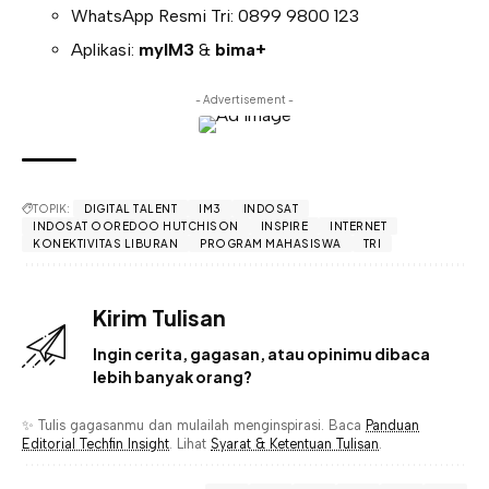
WhatsApp Resmi Tri: 0899 9800 123
Aplikasi:
myIM3
&
bima+
- Advertisement -
TOPIK:
DIGITAL TALENT
IM3
INDOSAT
INDOSAT OOREDOO HUTCHISON
INSPIRE
INTERNET
KONEKTIVITAS LIBURAN
PROGRAM MAHASISWA
TRI
Kirim Tulisan
Ingin cerita, gagasan, atau opinimu dibaca
lebih banyak orang?
✨ Tulis gagasanmu dan mulailah menginspirasi. Baca
Panduan
Editorial Techfin Insight
. Lihat
Syarat & Ketentuan Tulisan
.