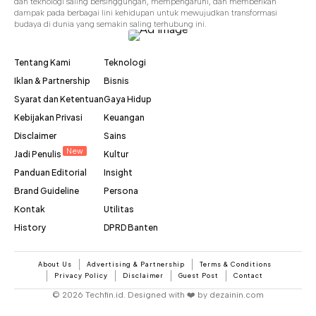
dan teknologi saling bersinggungan, mempengaruhi, dan memberikan
dampak pada berbagai lini kehidupan untuk mewujudkan transformasi
budaya di dunia yang semakin saling terhubung ini.
Tentang Kami
Teknologi
Iklan & Partnership
Bisnis
Syarat dan Ketentuan
Gaya Hidup
Kebijakan Privasi
Keuangan
Disclaimer
Sains
New
Jadi Penulis
Kultur
Panduan Editorial
Insight
Brand Guideline
Persona
Kontak
Utilitas
History
DPRD Banten
About Us
Advertising & Partnership
Terms & Conditions
Privacy Policy
Disclaimer
Guest Post
Contact
© 2026 Techfin.id. Designed with ❤️ by dezainin.com