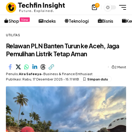
0
New
Shop
Indeks
Teknologi
Bisnis
Ke
UTILITAS
Relawan PLN Banten Turun ke Aceh, Jaga
Pemulihan Listrik Tetap Aman
2 Menit
Penulis:
Aira Safeeya
- Business & Finance Enthusiast
Publikasi: Rabu, 17 Desember 2025 - 15.11 WIB