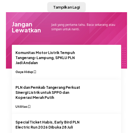
Tampilkan Lagi
Jangan
Jadi yang pertama tahu. Baca sekarang atau
Lewatkan
simpan untuk nanti.
Komunitas Motor Listrik Tempuh
Tangerang-Lampung, SPKLU PLN
Jadi Andalan
Gaya Hidup
PLN dan Pemkab Tangerang Perkuat
Sinergi Listrik untuk SPPG dan
Koperasi Merah Putih
Utilitas
Special Ticket Habis, Early Bird PLN
Electric Run 2026 Dibuka 28 Juli