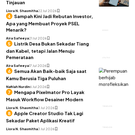
Tinjauan
TEKNOLOGI
Liora N. Shasmitha
22 Jul 2026
Sampah Kini Jadi Rebutan Investor,
Apa yang Membuat Proyek PSEL
Menarik?
BISNIS
Aira Safeeya
21 Jul 2026
Listrik Desa Bukan Sekadar Tiang
dan Kabel, tetapi Jalan Menuju
Pemerataan
UTILITAS
Aira Safeeya
17 Jul 2026
Semua Akan Baik-baik Saja saat
Kamu Berusia Tiga Puluhan
INSIGHT
Nafilah Nurdin
6 Jul 2026
Mengapa Pixelmator Pro Layak
Masuk Workflow Desainer Modern
TEKNOLOGI
Liora N. Shasmitha
3 Jul 2026
Apple Creator Studio Tak Lagi
Sekadar Paket Aplikasi Kreatif
TEKNOLOGI
Liora N. Shasmitha
3 Jul 2026