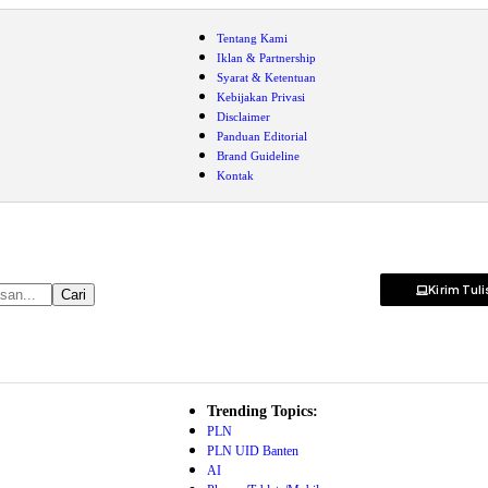
Tentang Kami
Iklan & Partnership
Syarat & Ketentuan
Kebijakan Privasi
Disclaimer
Panduan Editorial
Brand Guideline
Kontak
Kirim Tul
Trending Topics:
PLN
PLN UID Banten
AI