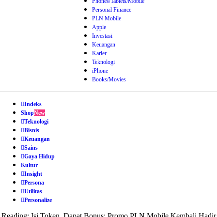
Phones/Tablets/Mobile
Personal Finance
PLN Mobile
Apple
Investasi
Keuangan
Karier
Teknologi
iPhone
Books/Movies
Indeks
Shop
New
Teknologi
Bisnis
Keuangan
Sains
Gaya Hidup
Kultur
Insight
Persona
Utilitas
Personalize
Reading:
Isi Token, Dapat Bonus: Promo PLN Mobile Kembali Hadir