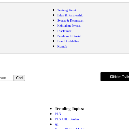
Tentang Kami
Iklan & Partnership
Syarat & Ketentuan
Kebijakan Privasi
Disclaimer
Panduan Editorial
Brand Guideline
Kontak
Kirim Tul
Trending Topics:
PLN
PLN UID Banten
AI