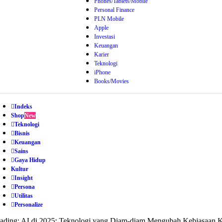
Phones/Tablets/Mobile
Personal Finance
PLN Mobile
Apple
Investasi
Keuangan
Karier
Teknologi
iPhone
Books/Movies
Indeks
Shop
New
Teknologi
Bisnis
Keuangan
Sains
Gaya Hidup
Kultur
Insight
Persona
Utilitas
Personalize
ading:
AI di 2025: Teknologi yang Diam-diam Mengubah Kebiasaan K