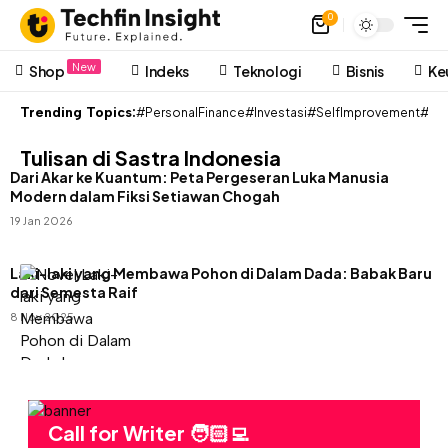
0
New
Shop
Indeks
Teknologi
Bisnis
Ke
Trending Topics:
#PersonalFinance
#Investasi
#SelfImprovement
#Pon
Tulisan di Sastra Indonesia
Dari Akar ke Kuantum: Peta Pergeseran Luka Manusia
Modern dalam Fiksi Setiawan Chogah
19 Jan 2026
Laki-laki yang Membawa Pohon di Dalam Dada: Babak Baru
dari Semesta Raif
8 Nov 2025
Call for Writer 🧑🏻‍💻