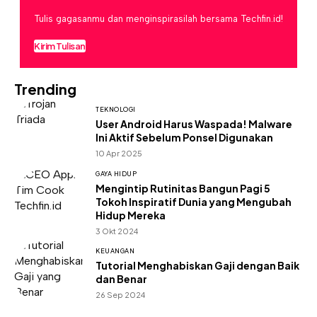
Tulis gagasanmu dan menginspirasilah bersama Techfin.id!
Kirim Tulisan
Trending
TEKNOLOGI
User Android Harus Waspada! Malware
Ini Aktif Sebelum Ponsel Digunakan
10 Apr 2025
GAYA HIDUP
Mengintip Rutinitas Bangun Pagi 5
Tokoh Inspiratif Dunia yang Mengubah
Hidup Mereka
3 Okt 2024
KEUANGAN
Tutorial Menghabiskan Gaji dengan Baik
dan Benar
26 Sep 2024