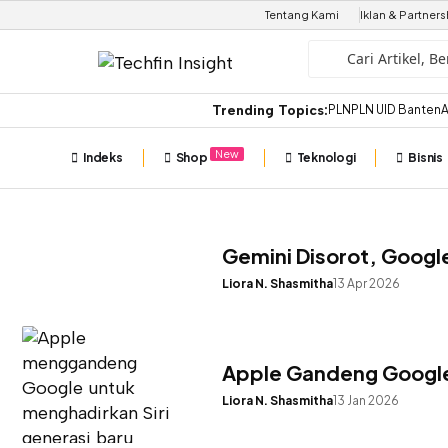
Tentang Kami
Iklan & Partners
Trending Topics:
PLN
PLN UID Banten
A
New
Indeks
Shop
Teknologi
Bisnis
Gemini Disorot, Googl
Liora N. Shasmitha
13 Apr 2026
Apple Gandeng Google:
Liora N. Shasmitha
13 Jan 2026