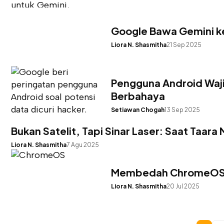
Google Bawa Gemini ke
Liora N. Shasmitha
21 Sep 2025
Pengguna Android Waji
Berbahaya
Setiawan Chogah
13 Sep 2025
Bukan Satelit, Tapi Sinar Laser: Saat Taara
Liora N. Shasmitha
7 Agu 2025
Membedah ChromeOS, S
Liora N. Shasmitha
20 Jul 2025