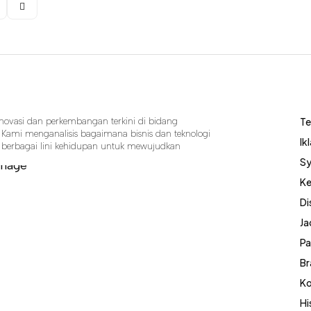
Te
 inovasi dan perkembangan terkini di bidang
ri. Kami menganalisis bagaimana bisnis dan teknologi
Ik
berbagai lini kehidupan untuk mewujudkan
Sy
Ke
Di
Ja
Pa
Br
Ko
Hi