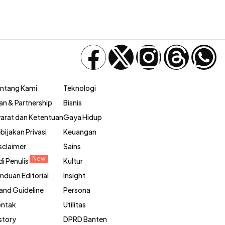
ntang Kami
Teknologi
lan & Partnership
Bisnis
arat dan Ketentuan
Gaya Hidup
bijakan Privasi
Keuangan
sclaimer
Sains
New
di Penulis
Kultur
nduan Editorial
Insight
and Guideline
Persona
ntak
Utilitas
story
DPRD Banten