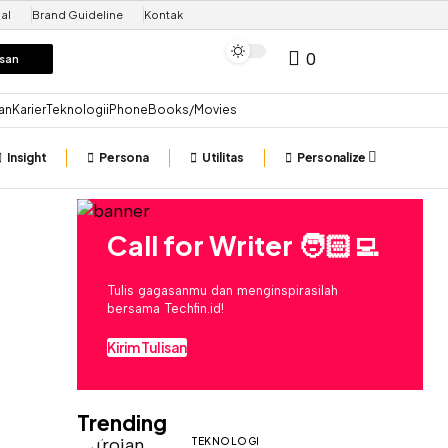
al
Brand Guideline
Kontak
0
isan
an
Karier
Teknologi
iPhone
Books/Movies
Insight
Persona
Utilitas
Personalize
Call for Writer 🧑🏻‍💻
Tulis gagasanmu dan menginspirasilah
bersama Techfin.id!
Kirim Tulisan
Trending
TEKNOLOGI