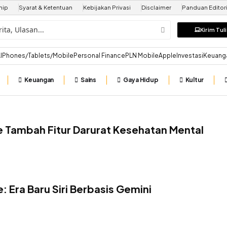
hip
Syarat & Ketentuan
Kebijakan Privasi
Disclaimer
Panduan Editori
Kirim Tul
I
Phones/Tablets/Mobile
Personal Finance
PLN Mobile
Apple
Investasi
Keuang
Keuangan
Sains
Gaya Hidup
Kultur
e Tambah Fitur Darurat Kesehatan Mental
 Era Baru Siri Berbasis Gemini