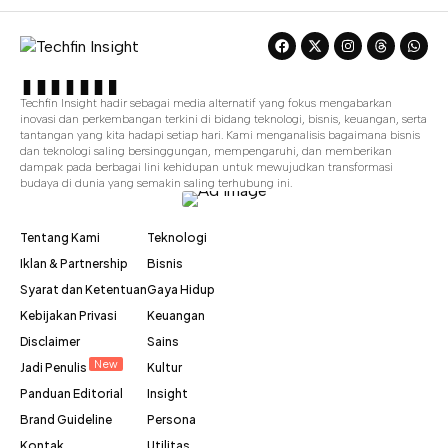
Techfin Insight hadir sebagai media alternatif yang fokus mengabarkan
inovasi dan perkembangan terkini di bidang teknologi, bisnis, keuangan, serta
tantangan yang kita hadapi setiap hari. Kami menganalisis bagaimana bisnis
dan teknologi saling bersinggungan, mempengaruhi, dan memberikan
dampak pada berbagai lini kehidupan untuk mewujudkan transformasi
budaya di dunia yang semakin saling terhubung ini.
Tentang Kami
Teknologi
Iklan & Partnership
Bisnis
Syarat dan Ketentuan
Gaya Hidup
Kebijakan Privasi
Keuangan
Disclaimer
Sains
New
Jadi Penulis
Kultur
Panduan Editorial
Insight
Brand Guideline
Persona
Kontak
Utilitas