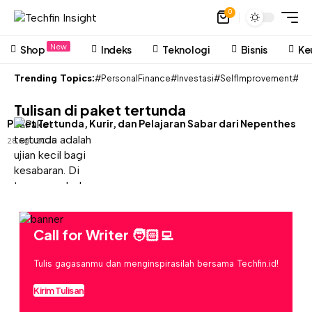
0
New
Shop
Indeks
Teknologi
Bisnis
Ke
Trending Topics:
#PersonalFinance
#Investasi
#SelfImprovement
#Pon
Tulisan di paket tertunda
Paket Tertunda, Kurir, dan Pelajaran Sabar dari Nepenthes
28 Agu 2025
Call for Writer 🧑🏻‍💻
Tulis gagasanmu dan menginspirasilah bersama Techfin.id!
Kirim Tulisan