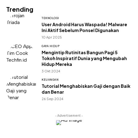
Trending
TEKNOLOGI
User Android Harus Waspada! Malware
Ini Aktif Sebelum Ponsel Digunakan
10 Apr 2025
GAYA HIDUP
Mengintip Rutinitas Bangun Pagi 5
Tokoh Inspiratif Dunia yang Mengubah
Hidup Mereka
3 Okt 2024
KEUANGAN
Tutorial Menghabiskan Gaji dengan Baik
dan Benar
26 Sep 2024
- Advertisement -