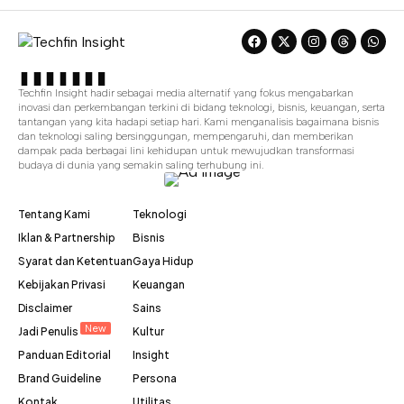
Techfin Insight hadir sebagai media alternatif yang fokus mengabarkan
inovasi dan perkembangan terkini di bidang teknologi, bisnis, keuangan, serta
tantangan yang kita hadapi setiap hari. Kami menganalisis bagaimana bisnis
dan teknologi saling bersinggungan, mempengaruhi, dan memberikan
dampak pada berbagai lini kehidupan untuk mewujudkan transformasi
budaya di dunia yang semakin saling terhubung ini.
Tentang Kami
Teknologi
Iklan & Partnership
Bisnis
Syarat dan Ketentuan
Gaya Hidup
Kebijakan Privasi
Keuangan
Disclaimer
Sains
New
Jadi Penulis
Kultur
Panduan Editorial
Insight
Brand Guideline
Persona
Kontak
Utilitas