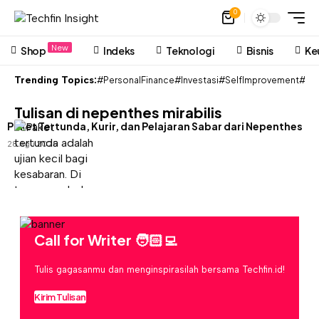
0
New
Shop
Indeks
Teknologi
Bisnis
Ke
Trending Topics:
#PersonalFinance
#Investasi
#SelfImprovement
#Pon
Tulisan di nepenthes mirabilis
Paket Tertunda, Kurir, dan Pelajaran Sabar dari Nepenthes
28 Agu 2025
Call for Writer 🧑🏻‍💻
Tulis gagasanmu dan menginspirasilah bersama Techfin.id!
Kirim Tulisan