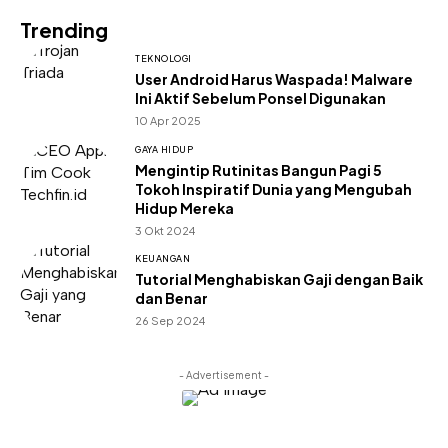
Trending
TEKNOLOGI
User Android Harus Waspada! Malware
Ini Aktif Sebelum Ponsel Digunakan
10 Apr 2025
GAYA HIDUP
Mengintip Rutinitas Bangun Pagi 5
Tokoh Inspiratif Dunia yang Mengubah
Hidup Mereka
3 Okt 2024
KEUANGAN
Tutorial Menghabiskan Gaji dengan Baik
dan Benar
26 Sep 2024
- Advertisement -