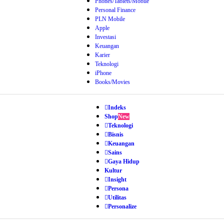
Phones/Tablets/Mobile
Personal Finance
PLN Mobile
Apple
Investasi
Keuangan
Karier
Teknologi
iPhone
Books/Movies
Indeks
Shop
New
Teknologi
Bisnis
Keuangan
Sains
Gaya Hidup
Kultur
Insight
Persona
Utilitas
Personalize