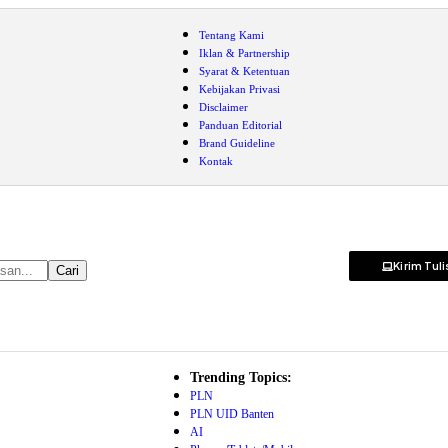
Tentang Kami
Iklan & Partnership
Syarat & Ketentuan
Kebijakan Privasi
Disclaimer
Panduan Editorial
Brand Guideline
Kontak
Kirim Tul
Trending Topics:
PLN
PLN UID Banten
AI