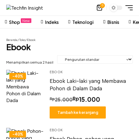
0
New
Shop
Indeks
Teknologi
Bisnis
Ke
Beranda
/
Toko
/ Ebook
Ebook
Menampilkan semua 2 hasil
EBOOK
-40
%
Ebook Laki-laki yang Membawa
Pohon di Dalam Dada
Rp
15.000
Rp
25.000
Tambah ke keranjang
EBOOK
-40
%