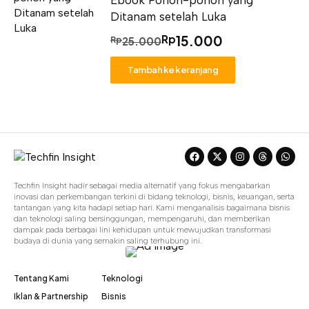
Ebook Pohon-pohon yang
Ditanam setelah Luka
Rp
15.000
Rp
25.000
Tambah ke keranjang
Techfin Insight hadir sebagai media alternatif yang fokus mengabarkan
inovasi dan perkembangan terkini di bidang teknologi, bisnis, keuangan, serta
tantangan yang kita hadapi setiap hari. Kami menganalisis bagaimana bisnis
dan teknologi saling bersinggungan, mempengaruhi, dan memberikan
dampak pada berbagai lini kehidupan untuk mewujudkan transformasi
budaya di dunia yang semakin saling terhubung ini.
Tentang Kami
Teknologi
Iklan & Partnership
Bisnis