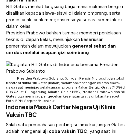
Bill Gates melihat langsung bagaimana makanan bergizi
disajikan kepada siswa-siswi di dalam ompreng, serta
proses anak-anak mengonsumsinya secara serentak di
dalam kelas.
Presiden Prabowo bahkan tampak memberi penjelasan
teknis di depan kelas, menunjukkan keseriusan
pemerintah dalam mewujudkan
generasi sehat dan
cerdas melalui asupan gizi seimbang
.
Presiden Prabowo Subianto (kiri) dan Pendiri Microsoft dan tokoh
filantropi dunia Bill Gates (kanan) melambaikan tangan ke arah siswa-
siswa saat meninjau pelaksanaan program Makan Bergizi Gratis (MBG) di
SDN 03 Jati Pulogadung, Jakarta. Selain MBG, Presiden Prabowo dan Bill
Gates juga meninjau pengecekan kesehatan gratis di lokasi tersebut.
Foto: BPMI Setpres/Muchlis Jr
Indonesia Masuk Daftar Negara Uji Klinis
Vaksin TBC
Salah satu pembahasan penting selama kunjungan Gates
adalah mengenai
uji coba vaksin TBC
, yang saat ini