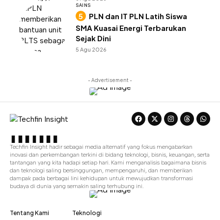
SAINS
PLN dan IT PLN Latih Siswa
SMA Kuasai Energi Terbarukan
Sejak Dini
5 Agu 2026
- Advertisement -
Techfin Insight hadir sebagai media alternatif yang fokus mengabarkan
inovasi dan perkembangan terkini di bidang teknologi, bisnis, keuangan, serta
tantangan yang kita hadapi setiap hari. Kami menganalisis bagaimana bisnis
dan teknologi saling bersinggungan, mempengaruhi, dan memberikan
dampak pada berbagai lini kehidupan untuk mewujudkan transformasi
budaya di dunia yang semakin saling terhubung ini.
Tentang Kami
Teknologi