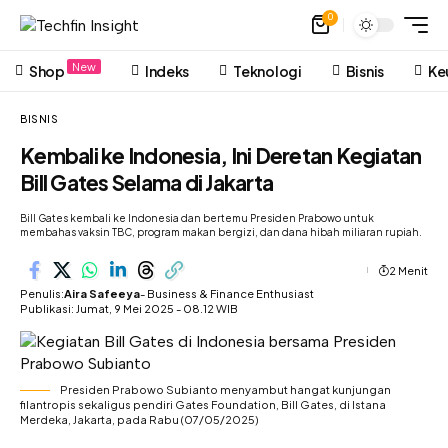
0
New
Shop
Indeks
Teknologi
Bisnis
Ke
BISNIS
Kembali ke Indonesia, Ini Deretan Kegiatan
Bill Gates Selama di Jakarta
Bill Gates kembali ke Indonesia dan bertemu Presiden Prabowo untuk
membahas vaksin TBC, program makan bergizi, dan dana hibah miliaran rupiah.
2 Menit
Penulis:
Aira Safeeya
- Business & Finance Enthusiast
Publikasi: Jumat, 9 Mei 2025 - 08.12 WIB
Presiden Prabowo Subianto menyambut hangat kunjungan
filantropis sekaligus pendiri Gates Foundation, Bill Gates, di Istana
Merdeka, Jakarta, pada Rabu (07/05/2025)