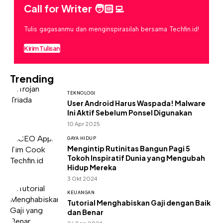
Call for Writer 🧑🏻‍💻
Tulis gagasanmu dan menginspirasilah bersama Techfin.id!
Kirim Tulisan
Trending
TEKNOLOGI
User Android Harus Waspada! Malware
Ini Aktif Sebelum Ponsel Digunakan
10 Apr 2025
GAYA HIDUP
Mengintip Rutinitas Bangun Pagi 5
Tokoh Inspiratif Dunia yang Mengubah
Hidup Mereka
3 Okt 2024
KEUANGAN
Tutorial Menghabiskan Gaji dengan Baik
dan Benar