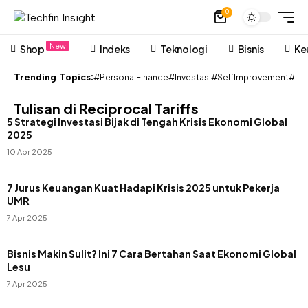
0
New
Shop
Indeks
Teknologi
Bisnis
Ke
Trending Topics:
#PersonalFinance
#Investasi
#SelfImprovement
#Pon
Tulisan di Reciprocal Tariffs
5 Strategi Investasi Bijak di Tengah Krisis Ekonomi Global
2025
10 Apr 2025
7 Jurus Keuangan Kuat Hadapi Krisis 2025 untuk Pekerja
UMR
7 Apr 2025
Bisnis Makin Sulit? Ini 7 Cara Bertahan Saat Ekonomi Global
Lesu
7 Apr 2025