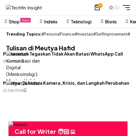
0
New
Shop
Indeks
Teknologi
Bisnis
Ke
Trending Topics:
#PersonalFinance
#Investasi
#SelfImprovement
#Pon
Tulisan di Meutya Hafid
Pemerintah Tegaskan Tidak Akan Batasi WhatsApp Call
19 Jul 2025
Meutya: Di Antara Kamera, Krisis, dan Langkah Perubahan
22 Okt 2024
Call for Writer 🧑🏻‍💻