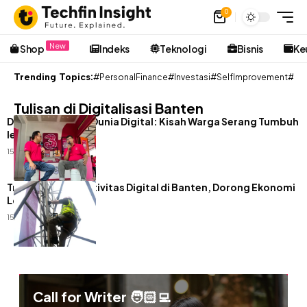
0
New
Shop
Indeks
Teknologi
Bisnis
Ke
Trending Topics:
#PersonalFinance
#Investasi
#SelfImprovement
#Pon
Tulisan di Digitalisasi Banten
Dari Kampung ke Dunia Digital: Kisah Warga Serang Tumbuh
lewat Jaringan Tri
15 Okt 2025
Tri Perkuat Konektivitas Digital di Banten, Dorong Ekonomi
Lokal Tumbuh
15 Okt 2025
Call for Writer 🧑🏻‍💻