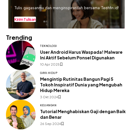
Tulis gagasanmu dan menginspirasilah bersama Techfin.id!
Kirim Tulisan
Trending
TEKNOLOGI
User Android Harus Waspada! Malware
Ini Aktif Sebelum Ponsel Digunakan
10 Apr 2025
GAYA HIDUP
Mengintip Rutinitas Bangun Pagi 5
Tokoh Inspiratif Dunia yang Mengubah
Hidup Mereka
3 Okt 2024
KEUANGAN
Tutorial Menghabiskan Gaji dengan Baik
dan Benar
26 Sep 2024