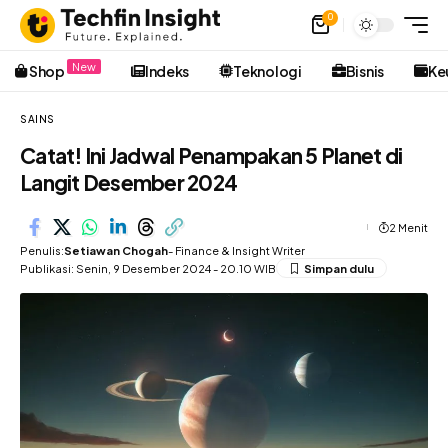
0
New
Shop
Indeks
Teknologi
Bisnis
Ke
SAINS
Catat! Ini Jadwal Penampakan 5 Planet di
Langit Desember 2024
2 Menit
Penulis:
Setiawan Chogah
- Finance & Insight Writer
Publikasi: Senin, 9 Desember 2024 - 20.10 WIB