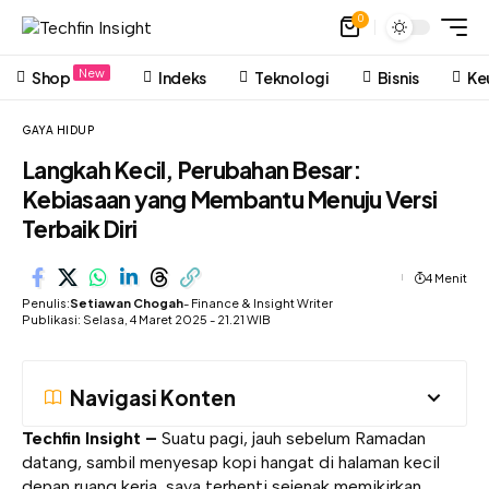
0
New
Shop
Indeks
Teknologi
Bisnis
Ke
GAYA HIDUP
Langkah Kecil, Perubahan Besar:
Kebiasaan yang Membantu Menuju Versi
Terbaik Diri
4 Menit
Penulis:
Setiawan Chogah
- Finance & Insight Writer
Publikasi: Selasa, 4 Maret 2025 - 21.21 WIB
Navigasi Konten
Techfin Insight –
Suatu pagi, jauh sebelum Ramadan
datang, sambil menyesap kopi hangat di halaman kecil
depan ruang kerja, saya terhenti sejenak memikirkan