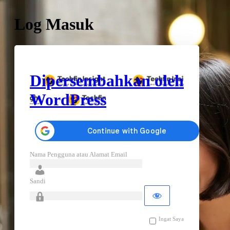
Log Masuk
Dipersembahkan oleh
WordPress
Nama Pengguna atau Alamat Email
Sandi
Ingat Saya