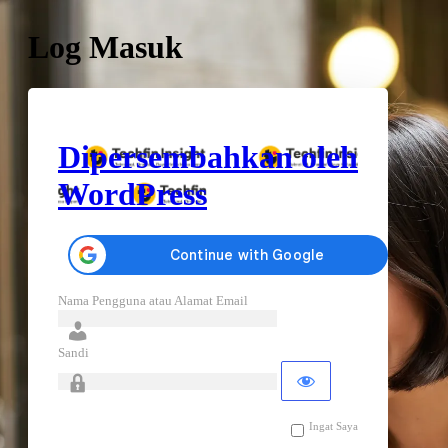
Log Masuk
Dipersembahkan oleh
WordPress
Nama Pengguna atau Alamat Email
Sandi
Ingat Saya