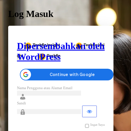
Log Masuk
Dipersembahkan oleh
WordPress
Nama Pengguna atau Alamat Email
Sandi
Ingat Saya